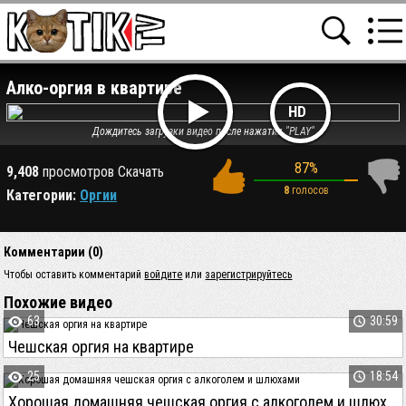
Алко-оргия в квартире
HD
Дождитесь загрузки видео после нажатия "PLAY"
87%
9,408
просмотров
Скачать
8
голосов
Категории:
Оргии
Комментарии (0)
Чтобы оставить комментарий
войдите
или
зарегистрируйтесь
Похожие видео
63
30:59
Чешская оргия на квартире
25
18:54
Хорошая домашняя чешская оргия с алкоголем и шлюхами