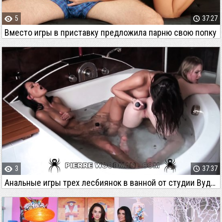
5
37:27
Вместо игры в приставку предложила парню свою попку
3
37:37
Анальные игры трех лесбиянок в ванной от студии Вудмана