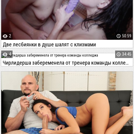
2
50:59
Две лесбиянки в душе шалят с клизмами
4
34:45
Чирлидерша забеременела от тренера команды колледжа