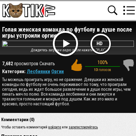
Голая женская команда по футболу в душе после
игры устроили оргию
HD
Дождитесь загрузки видео после нажатия "PLAY"
100%
7,682
просмотров
Скачать
13
голосов
Категории:
Лесбиянки
Оргии
Ты можешь проиграть игру, но не сражение. Девушки из женской
команды по футболу не очень переживают по тому, что проиграли
сегодня, ведь их ждет большое развлечение в душе после игры, чем
пинать мяч по полю. Вся команда лесбиянки и они лижутся и
трахаются голенькие и мокрые под душем. Как же это мило и
красиво, просто настоящий футбол.
Комментарии (0)
Чтобы оставить комментарий
войдите
или
зарегистрируйтесь